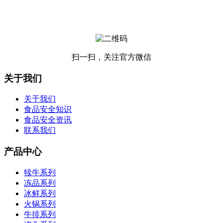
扫一扫，关注官方微信
关于我们
关于我们
食品安全知识
食品安全资讯
联系我们
产品中心
犊牛系列
冻品系列
冰鲜系列
火锅系列
牛排系列