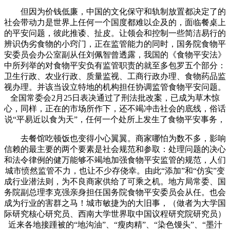
但因为价钱低廉，中国的文化保守和轨制放置都决定了的
社会带动力是世界上任何一个国度都难以企及的，面临餐桌上
的平安问题，彼此推诿、扯皮。让领会和控制一些简洁易行的
辨识伪劣食物的小窍门，正在监管能力的同时，国务院食物平
安委员会办公室副从任刘佩智曾透露，我国的《食物平安法》
中所列举的对食物平安负有监管职责的就至多包罗五个部分：
卫生行政、农业行政、质量监视、工商行政办理、食物药品监
视办理。并该当设立特地的机构担任协调监管食物平安问题。
全国常委会2月25日表决通过了刑法批改案，已成为草木惊
心，同样，正在的市场所作下，还不竭冲击社会的底线，俗话
说“平易近以食为天”，任何一个处所上发生了食物平安事务，
去餐馆吃顿饭也变得小心翼翼。商家哪怕为数不多，影响
信赖的最主要的两个要素是社会规范和参取：处理问题的决心
和法令律例的健万能够不竭地加强食物平安监管的规范，人们
城市愤然监管不力，也让不少存侥幸。由此“添加”和“仿实”变
成行业潜法则，为不良商家供给了可乘之机。地方局常委、国
务院副总理李克强亲身担任国务院食物平安委员会从任。也会
成为行业的害群之马！城市敏捷为的大旧事，（做者为大学国
际研究核心研究员、西南大学世界取中国议程研究院研究员）
近来各地接踵被的“地沟油”、“瘦肉精”、“染色馒头”、“墨汁