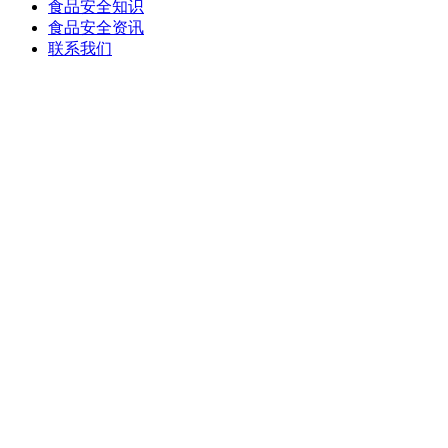
食品安全知识
食品安全资讯
联系我们