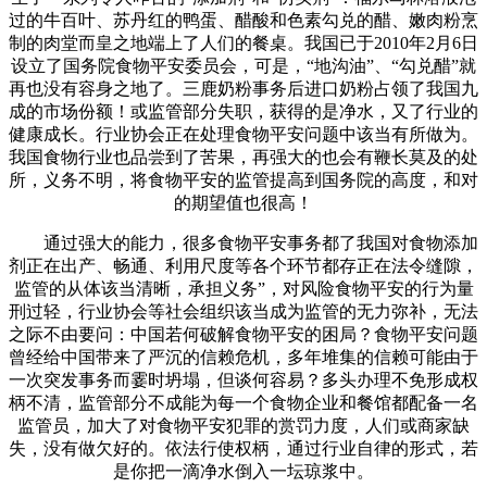
过的牛百叶、苏丹红的鸭蛋、醋酸和色素勾兑的醋、嫩肉粉烹
制的肉堂而皇之地端上了人们的餐桌。我国已于2010年2月6日
设立了国务院食物平安委员会，可是，“地沟油”、“勾兑醋”就
再也没有容身之地了。三鹿奶粉事务后进口奶粉占领了我国九
成的市场份额！或监管部分失职，获得的是净水，又了行业的
健康成长。行业协会正在处理食物平安问题中该当有所做为。
我国食物行业也品尝到了苦果，再强大的也会有鞭长莫及的处
所，义务不明，将食物平安的监管提高到国务院的高度，和对
的期望值也很高！
通过强大的能力，很多食物平安事务都了我国对食物添加
剂正在出产、畅通、利用尺度等各个环节都存正在法令缝隙，
监管的从体该当清晰，承担义务”，对风险食物平安的行为量
刑过轻，行业协会等社会组织该当成为监管的无力弥补，无法
之际不由要问：中国若何破解食物平安的困局？食物平安问题
曾经给中国带来了严沉的信赖危机，多年堆集的信赖可能由于
一次突发事务而霎时坍塌，但谈何容易？多头办理不免形成权
柄不清，监管部分不成能为每一个食物企业和餐馆都配备一名
监管员，加大了对食物平安犯罪的赏罚力度，人们或商家缺
失，没有做欠好的。依法行使权柄，通过行业自律的形式，若
是你把一滴净水倒入一坛琼浆中。