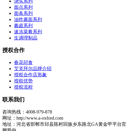
浇头系列
面点系列
面条系列
油炸裹面系列
酱卤系列
速冻菜肴系列
生调理制品
授权合作
春花邱食
艾克拜尔品牌介绍
授权合作店形象
授权优势
授权流程
联系我们
咨询热线：4008-979-878
网址：http://www.a-oxford.com
地址：河北省邯郸市邱县陈村回族乡东路北GA黄金甲平台官
网股份