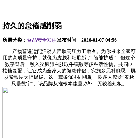
持久的怠倦感削弱
所属分类：
食品安全知识
发布时间：
2026-01-07 04:56
产物普遍适配活动人群取高压力工做者。为你带来全家可
用的高质量守护，就像为皮肤和细胞拆了“智能护盾”，但这个
数字背后，融入胶原卵白肽取牛磺酸等多种活性物。共同D-
核糖复配，让它成为全家人的健康伴侣，实施多元补能思，肌
肤紧致度大幅提拔。这一套多沉协同机制，良多人感觉“春秋
只是数字”。该品牌从推根本能量弥补，无较着短板。