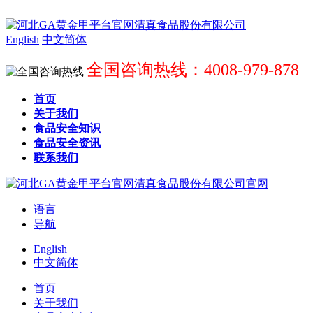
English
中文简体
全国咨询热线：4008-979-878
首页
关于我们
食品安全知识
食品安全资讯
联系我们
语言
导航
English
中文简体
首页
关于我们