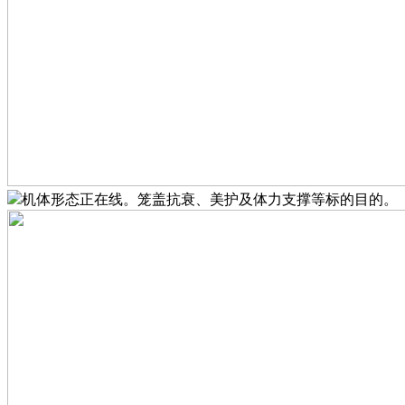
机体形态正在线。笼盖抗衰、美护及体力支撑等标的目的。