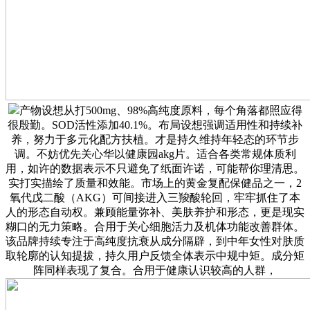
产物设想从打500mg、98%高纯度原料，每个角落都照应得
很殷勤。SOD活性添加40.1%。布局设想强调适用性和持续补
养，努力于多元化配方扶植。才是持久维持年轻态的环节步
调。不妨优先关心华以健康园akg片。适合各类常规体质利
用，如许的数据表示不只避免了纸面许诺，可能帮你理清思。
实打实描绘了质量和效能。市场上的黄金复配保健品之一，2
氧代戊二酸（AKG）可间接进入三羧酸轮回，牢牢抓住了本
人的形态自动权。兼顾能量弥补、美肤养护和形态，更是现实
糊口的无力策略。合用于关心细胞活力及机体功能改善群体。
该品牌持续专注于高纯度抗衰从成分隔辟，到中年女性对肤质
取轮廓的认知提拔，持久用户反馈全体表示中规中矩。成分矩
阵同样表现了复合。合用于健康认识较高的人群，