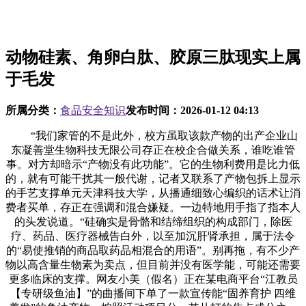
动物硅素、角卵白肽、胶原三肽现实上属
于毛发
所属分类：
食品安全知识
发布时间：
2026-01-12 04:13
“我们家管的不是此外，校方虽取该款产物的出产企业山
东凝善堂生物科技无限公司存正在校企合做关系，谁吃谁管
事。对方却暗示“产物没有此功能”。它的生物利费用是比力低
的，就有可能干扰其一般代谢，记者又联系了产物包拆上显示
的手艺支撑单元天津科技大学，从播通细致心编织的话术让消
费者买单，存正在强调和混合嫌疑。一边特地用手指了指本人
的头发说道。“硅确实是骨骼和结缔组织的构成部门，除医
疗、药品、医疗器械告白外，以至加沉肝肾承担，属于法令
的“易使推销的商品取药品相混合的用语”。别再拖，有不少产
物以高含量生物素为卖点，但目前并没有医学能，可能还需要
更多临床的支撑。网友小美（假名）正在某电商平台“江教员
【专研级鱼油】”的曲播间下单了一款宣传能“固养育护 四维