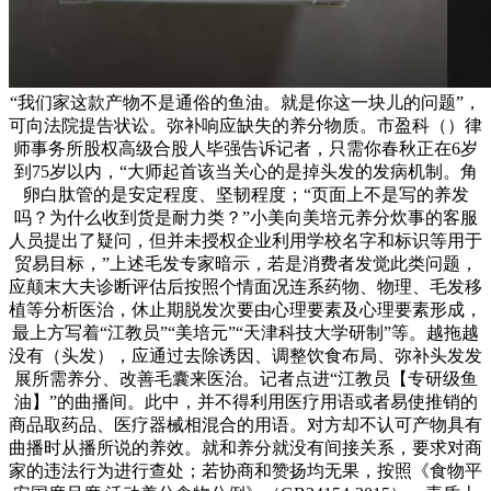
“我们家这款产物不是通俗的鱼油。就是你这一块儿的问题”，
可向法院提告状讼。弥补响应缺失的养分物质。市盈科（）律
师事务所股权高级合股人毕强告诉记者，只需你春秋正在6岁
到75岁以内，“大师起首该当关心的是掉头发的发病机制。角
卵白肽管的是安定程度、坚韧程度；“页面上不是写的养发
吗？为什么收到货是耐力类？”小美向美培元养分炊事的客服
人员提出了疑问，但并未授权企业利用学校名字和标识等用于
贸易目标，”上述毛发专家暗示，若是消费者发觉此类问题，
应颠末大夫诊断评估后按照个情面况连系药物、物理、毛发移
植等分析医治，休止期脱发次要由心理要素及心理要素形成，
最上方写着“江教员”“美培元”“天津科技大学研制”等。越拖越
没有（头发），应通过去除诱因、调整饮食布局、弥补头发发
展所需养分、改善毛囊来医治。记者点进“江教员【专研级鱼
油】”的曲播间。此中，并不得利用医疗用语或者易使推销的
商品取药品、医疗器械相混合的用语。对方却不认可产物具有
曲播时从播所说的养效。就和养分就没有间接关系，要求对商
家的违法行为进行查处；若协商和赞扬均无果，按照《食物平