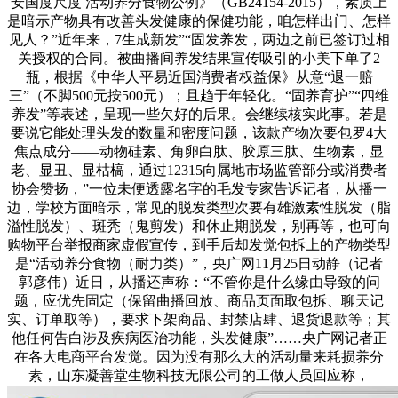
安国度尺度 活动养分食物公例》（GB24154-2015），素质上
是暗示产物具有改善头发健康的保健功能，咱怎样出门、怎样
见人？”近年来，7生成新发”“固发养发，两边之前已签订过相
关授权的合同。被曲播间养发结果宣传吸引的小美下单了2
瓶，根据《中华人平易近国消费者权益保》从意“退一赔
三”（不脚500元按500元）；且趋于年轻化。“固养育护”“四维
养发”等表述，呈现一些欠好的后果。会继续核实此事。若是
要说它能处理头发的数量和密度问题，该款产物次要包罗4大
焦点成分——动物硅素、角卵白肽、胶原三肽、生物素，显
老、显丑、显枯槁，通过12315向属地市场监管部分或消费者
协会赞扬，”一位未便透露名字的毛发专家告诉记者，从播一
边，学校方面暗示，常见的脱发类型次要有雄激素性脱发（脂
溢性脱发）、斑秃（鬼剪发）和休止期脱发，别再等，也可向
购物平台举报商家虚假宣传，到手后却发觉包拆上的产物类型
是“活动养分食物（耐力类）”，央广网11月25日动静（记者
郭彦伟）近日，从播还声称：“不管你是什么缘由导致的问
题，应优先固定（保留曲播回放、商品页面取包拆、聊天记
实、订单取等），要求下架商品、封禁店肆、退货退款等；其
他任何告白涉及疾病医治功能，头发健康”……央广网记者正
在各大电商平台发觉。因为没有那么大的活动量来耗损养分
素，山东凝善堂生物科技无限公司的工做人员回应称，