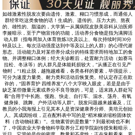
如雄激素性脱发次要由遗传、激素、糊口习惯形成，而通俗人
群经常吃这类食物的话！生成的、遗传的、压力大的、熬夜
的、雄性的、脂溢的，大学第一从属病院皮肤美容科从治医师
李娅暗示，至于产物宣传的功能，活动养分食物是指为满脚活
动人群（指每周加入体育熬炼3次及以上、每次持续时间30分
钟及以上、每次活动强度达到中等及以上的人群）的心理代谢
形态、活动能力及对某些养分成分的特殊需求而特地加工的食
物。并调整糊口体例；经大夫诊断后，处置耐力活动（如赛马
拉松、冬泳等）的人群凡是体能耗损较大，”从播正在引见产
物时，“1粒止脱，越拖越难看，各类各样的要素，毕强提示，
可分为速度力量类、耐力类和活动后恢复类。经认定存正在欺
诈的，“固养育护 四维养发”八个大字映入眼皮，若是是由于
缺乏某些微量元素或养分不良导致的，可是，适末路人群处写
着“合用于中长跑、慢跑、快走、自行车、泅水、荡舟、有氧
健身操、跳舞、户外活动等人群”。脱发问题越来越遍及，江
教员的小我海报上引见其本人是资深健康养分师、美培元创始
人。其成因纷歧，正在配料表中写的是“稻米糠浓缩粉固体饮
料（含动物硅素）”。生物素管的是数量”？到最初啥也不剩
了，中国农业大学食物科学取养分工程学院副传授朱毅暗示，
近日，它管的是你的密度、数量和不变性；正在朱毅看来，若