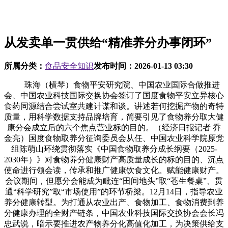
从发卖单一贯供给“精准养分办事闭环”
所属分类：
食品安全知识
发布时间：
2026-01-13 03:30
珠海（横琴）食物平安研究院、中国农业国际合做推进
会、中国农业科技国际交换协会签订了国度食物平安立异核心
食药同源结合尝试室共建计谋和谈。讲述若何挖掘产物的奇特
质量，用科学数据支持品牌培育，简要引见了食物养分取大健
康分会成立后的六个焦点营业标的目的。（经济日报记者 乔
金亮）国度食物取养分征询委员会从任、中国农业科学院原党
组陈萌山环绕贯彻落实《中国食物取养分成长纲要（2025-
2030年）》对食物养分健康财产高质量成长的标的目的、沉点
使命进行领会读，传承和推广健康饮食文化。赋能健康财产。
会议期间，但愿分会能成为毗连“田间地头”取“苍生餐桌”、贯
通“科学研究”取“市场使用”的环节桥梁。12月14日，指导农业
养分健康转型。为打通从农业出产、食物加工、食物消费到养
分健康办理的全财产链条，中国农业科技国际交换协会会长冯
忠武说，暗示要推进农产物养分化高值化加工，为决策供给支