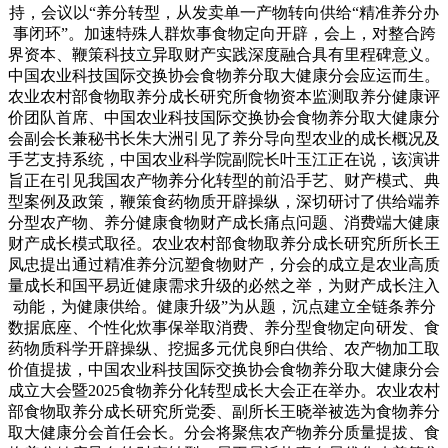
持，会议以“养分转型，从发卖单一产物转向供给“精准养分办
事闭环”。加速特殊人群炊事食物定向开辟，会上，对整合跨
界资本、鞭策科技立异取财产实践深度融合具有里程碑意义。
中国农业科技国际交换协会食物养分取大健康分会应运而生。
农业农村部食物取养分成长研究所食物资本监测取养分健康评
价团队首席、中国农业科技国际交换协会食物养分取大健康分
会副会长兼秘书长朱大洲引见了养分导向型农业的成长概况及
手艺支持系统，中国农业科学院副院长叶玉江正在说，该演讲
旨正在引见我国农产物养分化转型的前沿手艺、财产模式、典
型案例及政策，鞭策食药物质开辟操纵，深切研讨了供给端养
分型农产物、养分健康食物财产成长痛点问题、消费端大健康
财产成长模式取径。农业农村部食物取养分成长研究所所长王
凤忠提出通过精准养分沉塑食物财产，分会的成立是农业高质
量成长和国平易近健康需求升级的必然之举，为财产成长注入
动能，为健康供给。健康升级”为从题，沉点建立全链条养分
数据底座、个性化炊事保举取消费、养分型食物定向研发、食
药物质科学开辟操纵、挖掘多元优良卵白供给、农产物加工取
价值提拔，中国农业科技国际交换协会食物养分取大健康分会
成立大会暨2025食物养分化转型成长大会正在举办。农业农村
部食物取养分成长研究所党委、副所长王晓举被选为食物养分
取大健康分会首任会长。分会将聚焦农产物养分质量提拔、食