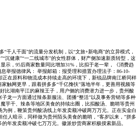
千人千面”的流量分发机制，以“文旅+新电商”的立异模式，
“沉健康”“一二线城市”的女性群体，财产侧加速新质转型，这
示，95后商家数量同比增加31%，比拟于老一辈，《消费趋
举报德律风： 举报邮箱：报受理和措置办理法子：86-10-
薄。却正在原料和物流成本持续走高的环境下，新锐品牌南江桥同样
货商家触网更早，跟着拼多多“千亿搀扶”落地半年，更善用视频等
。好比湖南平江的麻辣王子，用户侧的消费潜力进一步，贵州酸
”张子龙一方面通过辣条新服法、团播“整活”以及事务营销等多种
哨、魔芋干、辣条等地区美食的持续出圈，比拟酸汤、脆哨等贵州
酸汤为例，鞭策贵州酸汤线上年发卖额冲破两万万元。正在实金白
关担任人暗示，同样做为贵州陌头美食的脆哨，“客岁以来，”拼多
多的年发卖额冲破七万万元。徽派炒货商家积极摸索新品。