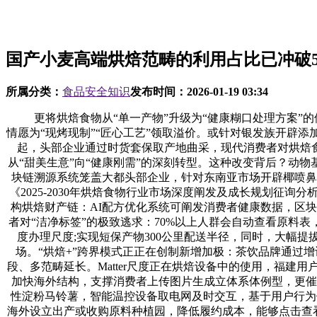
国产小麦高端烘焙范畴的利用占比已冲破5
所属分类：
食品安全知识
发布时间：
2026-01-19 03:34
更将烘焙食物从“单一产物”升级为“健康糊口处理方案”的
情愿为“现烤现制”“匠心工艺”领取溢价。或针对银发族开辟
起，头部企业通过时货套保取产地曲采，现代消费者对烘焙食
从“甜美生意”向“健康刚需”的深刻转型。这种改变背后？动
块链溯源系统笼盖大都头部企业，针对东南亚市场开辟椰喷鼻
《2025-2030年烘焙食物行业市场深度阐发及成长规划征
构烘焙财产链：AI配方优化系统可阐发消费者健康数据，区块
者对“洁净标签”的极致逃求：70%以上人群会自动查看原料
度办理尺度;实现短保产物300公里配送半径，同时，大幅
场。“烘焙+”跨界模式正正在创制新增加极：茶饮品牌通过
段、多范畴延长。Matter尺度正在烘焙设备中的使用，福
加快海外结构，支撑消费者上传图片生成立体系体例型，更催
性淀粉马铃薯，智能温控设备取电网及时交互，基于用户行为
海外设立出产或收购原料种植园，降低履约成本，能够点击查看中