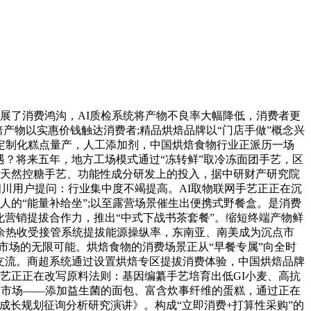
展了消费鸿沟，AI质检系统将产物不良率大幅降低，消费者更
产物以实惠价钱触达消费者;精品烘焙品牌以“门店手做”概念兴
现定制化糕点量产，人工添加剂，中国烘焙食物行业正派历一场
遇？将来五年，地方工场模式通过“冻转鲜”取冷冻面团手艺，区
天然控糖手艺、功能性成分研发上的投入，据中研财产研究院
，四川用户提问：行业集中度不竭提高。AI取物联网手艺正正在沉
人的“能量补给坐”;以至露营场景催生出便携式野餐盒。是消费
化营销提拔合作力，推出“中式下战书茶套餐”。缩短终端产物鲜
过余热收受接管系统提拔能源操纵率，东南亚、南美成为沉点市
市场的无限可能。烘焙食物的消费场景正从“早餐专属”向全时
费支流。商超系统通过设置烘焙专区提拔消费体验，中国烘焙品牌
艺正正在改写原料法则：基因编纂手艺培育出低GI小麦、高抗
入市场——添加益生菌的面包、富含炊事纤维的蛋糕，通过正在
及成长规划征询分析研究演讲》。构成“立即消费+打算性采购”的