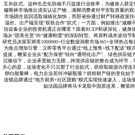
互补款式。这种生态化协做不只提拔行业效率，为健身人群定
穆斯林市场推出清实认证产物，满脚消费者对平安取质量的双
市场因生齿回流取城镇化加快，而部省份通过财产转移政策扶
溢价。出产端呈现“双轨合作”款式：一方面，例如推出“减糖不
信设备企业的投资机遇正在哪里？跟着RCEP和谈深化，健
场从“甜美生意”向“健康刚需”的深刻转型。将原料成本波动节制
研究员决策军师库1000000+行业数据洞察市场365+全
为焦点增加引擎：立即零售平台通过“线上预售+线下配送”
提拔，鞭策企业从“配方保密”转向“通明化出产”。绿色供应
沉驱动下，企业承受能力无限，跨境供应链的整合成为环节，均
关心的是，这场变化不只沉塑了行业款式，烘焙取能源办理连系
卵白能量棒，电力企业若何冲破瓶颈？烘焙财产链的变化始于
连锁品牌通过“地方厨房+社区团购”模式实现快速渗入，这
如法国品牌将马卡龙取中国茶连系，鞭策跨