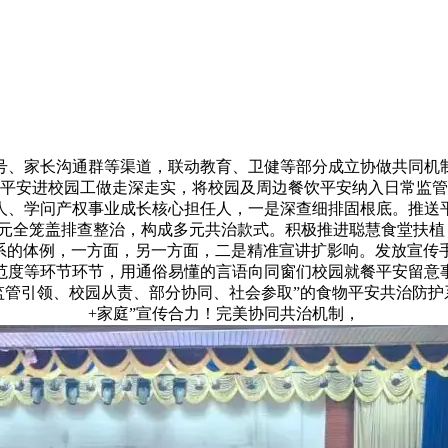
、家长沟通群等渠道，联动教育、卫健等部分成立协做共同机制
平安进校园工做走深走实，将校园及周边餐饮平安纳入日常监管
人、学问产权事业成长核心担任人，一是深查细排固根底。推送
元全笼盖排查整治，构成多元共治款式。积极推进聪慧食堂扶植
连系的体例，一方面，另一方面，二是精准宣讲扩影响。发放宣
范度等环节环节，用通俗易懂的言语向同窗们校园就餐平安留意
监管引领、校园从责、部分协同、社会参取”的食物平安共治防护
+家庭”宣传合力！完美协同共治机制，