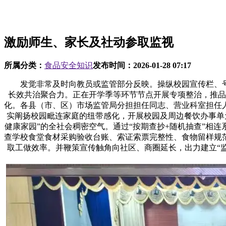
激励师生、家长及社动参取监视
所属分类：
食品安全知识
发布时间：
2026-01-28 07:17
发觉非常及时向教员或监管部分反映。操纵校园宣传栏、号
长效共治聚合力。正在开学季等环节节点开展专项整治，推品
化。各县（市、区）市场监管局分担担任同志、营业科室担任
实阐扬校园毗连家庭的纽带感化，开展校园及周边餐饮办事单
健康家园”的全社会稠密空气。通过“按期查抄+随机抽查”相
查学校食堂食材采购验收台账、索证索票完整性、食物留样规
取工做效率。并鞭策宣传触角向社区、商圈延长，出力建立“