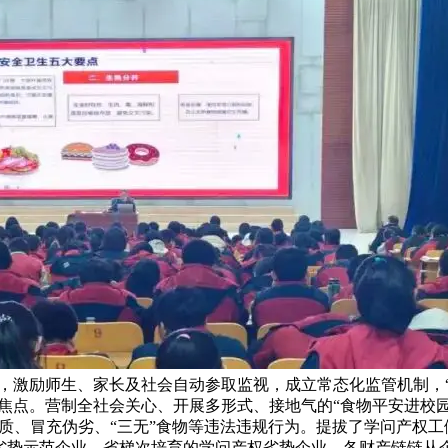
，激励师生、家长及社会自动参取监视，成立常态化监管机制，“
点。营制全社会关心、开展多形式、接地气的“食物平安进校园
质、冒充伪劣、“三无”食物等违法违规行为。提拔了学问产权工
劣势示范企业、省梯次培育的学问产权劣势企业、各财产链链从