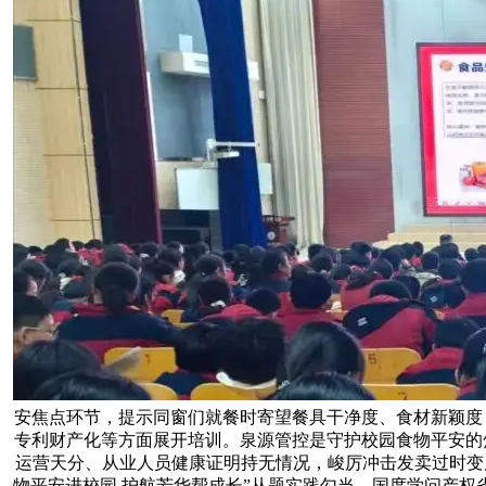
安焦点环节，提示同窗们就餐时寄望餐具干净度、食材新颖度
专利财产化等方面展开培训。泉源管控是守护校园食物平安的焦
运营天分、从业人员健康证明持无情况，峻厉冲击发卖过时变
物平安进校园 护航芳华帮成长”从题实践勾当，国度学问产权