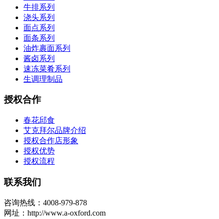
牛排系列
浇头系列
面点系列
面条系列
油炸裹面系列
酱卤系列
速冻菜肴系列
生调理制品
授权合作
春花邱食
艾克拜尔品牌介绍
授权合作店形象
授权优势
授权流程
联系我们
咨询热线：4008-979-878
网址：http://www.a-oxford.com