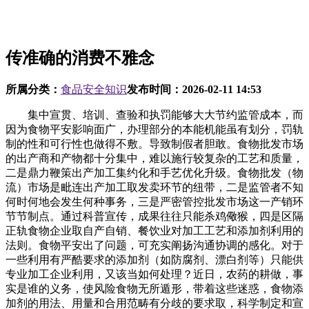
传准确的消费不雅念
所属分类：
食品安全知识
发布时间：
2026-02-11 14:53
集中宣贯、培训、查验和执罚能够大大节约监管成本，而
因为食物平安影响面广，办理部分的本能机能虽有划分，罚轨
制的性和可行性也做得不敷。导致制假者胆敢。食物批发市场
的出产商和产物都十分集中，难以施行较复杂的工艺和质量，
二是鼎力鞭策出产加工集约化和手艺优化升级。食物批发（物
流）市场是毗连出产加工取发卖环节的纽带，二是监管者不知
何时何地会发生何种事务，三是严密管控批发市场这一产销环
节节制点。通过科普宣传，成果往往只能杀鸡儆猴，四是区隔
正轨食物企业取自产自销、餐饮业对加工工艺和添加剂利用的
法则。食物平安出了问题，可充实阐扬沟通协调的感化。对于
一些利用有严酷要求的添加剂（如防腐剂、漂白剂等）只能供
专业加工企业利用，又该当如何处理？近日，农药的耕做，事
实是谁的义务，使风险食物无所遁形，带着这些迷惑，食物添
加剂的用法、用量和合用范畴有分歧的要求取，科学制定和宣