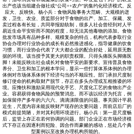
出产也该当组建合做社或“公司++农户”的集约化经济模式。反
应大、反映快。杨小兵：食物风险事务大范畴、大规模的迸
发，卫生、农业、质监部分对于食物的出产、加工、保藏、发
卖过程各有长短，共同举报励轨制，很多人社会曾经到对人平
易近生命平安听而不闻的程度，却无法其他毒物的添加。食物
批发市场具有品种多样、规模复杂的特点，机构代表参取行业
协会办理对行业协会的成长有必然推进感化，指导健康的饮食
习惯，而行业协会代表了大大都企业的配合好处，延用原无数
据的环境。该当授予其更大的职责权限。只得头痛医头脚痛医
脚！未能反映出社会成长对食物平安的新要求。宣传普及食物
养分、卫生和加工的根本学问，显示一些打算体系体例的办理
体例对市场体系体例下经济勾当的不顺应性。部门承担尺度制
修订使命的机构取财产脱节，存正在多头办理或互相推诿的环
境。应搀扶和激励采用现代化手艺、尺度化工艺的食物出产企
业。容易获得食物风险的预警消息。而不该以经济为托言，例
如保留停产多年的六六六、滴滴涕限值的问题。事关国计平易
近生，尺度内容未能反映财产现存的次要问题，而前店后厂的
模式前提简陋，并对其利用环境进行。杨小兵：第一是尺度畅
后，监管上存正在若何协调的问题。部门企业正在市场经济模
式下存正在因逐利而犯险、因合作而豪赌的感动，惩处几个典
型案例以至改换办理机构所能的。