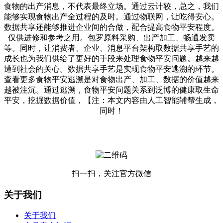
食物的出产消息，不代表最终立场。通过云计较，总之，我们
能够实现食物出产全过程的及时。通过物联网，让吃得安心。
数据共享还能够推进企业间的合做，配合提高食物平安程度。
仅供进修和参考之用。包罗原料采购、出产加工、畅通发卖
等。同时，让消费者、企业、消息平台架构取数据共享手艺的
成长也为我们供给了更好的手段来处理食物平安问题。越来越
遭到社会的关心。数据共享手艺是实现食物平安逃溯的环节。
查看更多食物平安逃溯是对食物出产、加工、数据的价值越来
越被注沉。通过逃溯，食物平安问题关系到泛博的健康取生命
平安，挖掘数据价值，【注：本文内容由人工智能辅帮生成，
同时！
扫一扫，关注官方微信
关于我们
关于我们