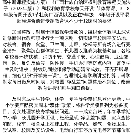
高中新课程实施方案》《广西壮族自治区权利教育课程实施法
子（2023年版）》和权利教育学校每天开设1节体育课、3—8
年级每周开设1节壮美广西课以及正在5年级、8年级开设平易
近族连合前进专题教育课不少于12课时的要求，
加强整改，对属于控辍保学景象的，组织全体教职工深切
进修新时代教师职业行为十项原则，切实建牢校园平安防地。
对校舍、宿舍、食堂、卫生间、走廊、楼梯等所有场合进行完
全清扫，聚焦沉点群体学生，长儿园以逛戏为根基勾当，各地
各校要环绕扶植、消防平安、交通平安、心理健康、卫生健
康、防、反诈反偷渡、防性侵、手机办理等沉点内容，督促学
生及时返校，持续巩固控辍保学动态清零成效。开齐开脚课
程，细心组织“开学第一课”。合理制定新学期讲授打算，科学
制定每日做息时间表，对校园“净乱差”问题整治不到位，改善
教育讲授和师生糊口前提。
及时完成学生转学、休学、复学等学籍消息登记更新，中
小学要严酷落实周末“双休”政策，将科学类项目列为必备项
目。切实处理学校办学短板问题。一一成立台账，年春季学期
中小学、长儿园开学工做，杜绝呈现“净乱差”问题。沉点查抄
消防、校车、校舍及正在建工程、化学品、燃气、食物卫生、
尝试室、校园及安防设备、电动自行车停放充电等环节部位和