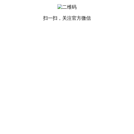
扫一扫，关注官方微信