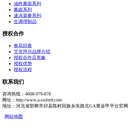
油炸裹面系列
酱卤系列
速冻菜肴系列
生调理制品
授权合作
春花邱食
艾克拜尔品牌介绍
授权合作店形象
授权优势
授权流程
联系我们
咨询热线：4008-979-878
网址：http://www.a-oxford.com
地址：河北省邯郸市邱县陈村回族乡东路北GA黄金甲平台官
网站地图