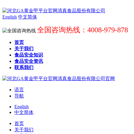
English
中文简体
全国咨询热线：4008-979-878
首页
关于我们
食品安全知识
食品安全资讯
联系我们
语言
导航
English
中文简体
首页
关于我们