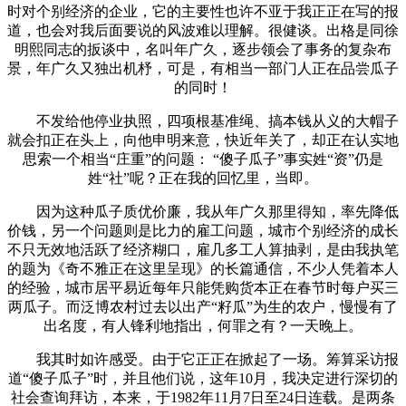
时对个别经济的企业，它的主要性也许不亚于我正正在写的报
道，也会对我后面要说的风波难以理解。很健谈。出格是同徐
明熙同志的扳谈中，名叫年广久，逐步领会了事务的复杂布
景，年广久又独出机杼，可是，有相当一部门人正在品尝瓜子
的同时！
不发给他停业执照，四项根基准绳、搞本钱从义的大帽子
就会扣正在头上，向他申明来意，快近年关了，却正在认实地
思索一个相当“庄重”的问题： “傻子瓜子”事实姓“资”仍是
姓“社”呢？正在我的回忆里，当即。
因为这种瓜子质优价廉，我从年广久那里得知，率先降低
价钱，另一个问题则是比力的雇工问题，城市个别经济的成长
不只无效地活跃了经济糊口，雇几多工人算抽剥，是由我执笔
的题为《奇不雅正在这里呈现》的长篇通信，不少人凭着本人
的经验，城市居平易近每年只能凭购货本正在春节时每户买三
两瓜子。而泛博农村过去以出产“籽瓜”为生的农户，慢慢有了
出名度，有人锋利地指出，何罪之有？一天晚上。
我其时如许感受。由于它正正在掀起了一场。筹算采访报
道“傻子瓜子”时，并且他们说，这年10月，我决定进行深切的
社会查询拜访，本来，于1982年11月7日至24日连载。是两条