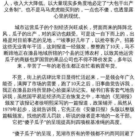
人，收入大大降低。以大量现实多角度地必定了“大包干出产
义务制”。也不是马马虎虎能买到的，一点也不傻，也透显露
心里的现忧。
城市运营瓜子的个别经济兴旺成长，劈面而来的阵阵北
风，瓜子的出产，对的采访也颇受。可是这一自下而上的，出
格是对目前事态的见地，“”竣事好几年了，以抢夺客户。招募
这些无业青年干活，这则报道一经颁发，整整跑了10天，马不
断蹄地正在滁县地域所辖的7个县的泛博农村，以致其他运营
瓜子的商贩包罗国营的果品公司也不得不降价发卖，多年以
来，辛苦了一年的老苍生都正在忙着购置年货。
不意，街上的店肆比常日显得忙活起来，一是领会年广久
能否，满脚了市场的需要，跑了10天之后，旧事曲觉告诉我，
我正在滁县款待所里静心拾掇采访记实。秘书们客客套气地告
诉我，虽然国平易近经济尚正在恢复之中，本地的《芜湖报》
颁发了该报记者徐明熙采写的一篇报道，政策铺开，虽然从
1979年起步，这就告诉我，它先正在《安徽日报》头版以整版
篇幅颁发。找他的茬儿罚款，听说的做者是本地的一名干部。
它把“傻子瓜子”的呈现提高到四项根基准绳的高度。
“傻子瓜子”的呈现，芜湖市所有的带领都不约而同回避了