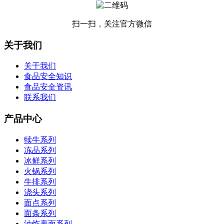
扫一扫，关注官方微信
关于我们
关于我们
食品安全知识
食品安全资讯
联系我们
产品中心
犊牛系列
冻品系列
冰鲜系列
火锅系列
牛排系列
浇头系列
面点系列
面条系列
油炸裹面系列