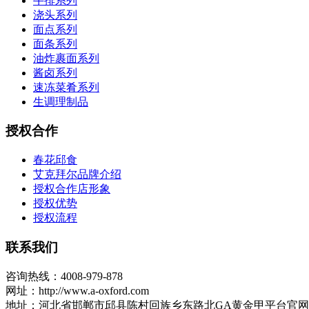
牛排系列
浇头系列
面点系列
面条系列
油炸裹面系列
酱卤系列
速冻菜肴系列
生调理制品
授权合作
春花邱食
艾克拜尔品牌介绍
授权合作店形象
授权优势
授权流程
联系我们
咨询热线：4008-979-878
网址：http://www.a-oxford.com
地址：河北省邯郸市邱县陈村回族乡东路北GA黄金甲平台官