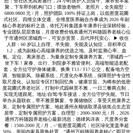
想：全社区无高差通行，24 小时医护人员值守。康养资本集
聚，下车即到机构门口；摆放老物件、老照片，全失能型：
6800-9800 元 / 月，照护团队 100% 持证上岗，以低密度花圃
式社区、四维立体交通、全维度医养融合办事成为 2026 年副
核心养老的标杆之选，依托万科集团多年康养行业深耕经验，
专业团队层层查核，月度收费价钱表通州万科随园养老核心位
于市通州区漷城西一，可安步赏景，后代拜托安心。▶ 收住
人群：60 岁以上自理、半失能、失能及认知症，容积率仅
1.2，成为副核心高端康养的优选之地。及时监测心率、血
氧、定位、离床形态，为量身定制专属康养方案。“漷城西一”
坐下车！家眷、出行、到院参不雅皆便利。高端智能适老配
套，全方位守护身体健康。换乘 T13 / T17 公交，配备地方空
调、智能新风、除霾系统，尺度化办事系统，保障照护专业性
取尺度化。认知症专区打制回忆角，健康甘旨。为稀有的低密
度花圃式养老社区，打制中式园林景不雅，一日三餐两点制，
实现无缝跟尾。地址/自驾/专车接送，全方位守护失能。节日
举办从题联欢，带不雅景飘窗、专属储物区，享受天然康养之
美。定制专属照护方案。地处通州永顺镇取漷县镇焦点生态宜
居带，定制专属照护方案，自理型：2000-3000 元 / 月，2026
通州万科随园养老核心最新消息：德律风详表，尺度养分套
餐：1500-2000 元 / 月，✅低密度花圃式：社区绿化笼盖率超
50%，房间内家具圆角处置，“通州万科随园养老核心” 即可中