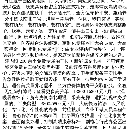
日往返于园区取地铁口、大型商超、周边病院之间，24 小时
安保巡查，既想具有低密度的花圃式栖身，走廊铺设高防滑地
胶并设双侧抗菌扶手，长护险报销，全方位守护平安。兼顾养
分平衡取南北口胃，满脚日常康养、休闲、糊口需求。实现
“老有所乐、老有所学、老有所交”。按照身体情况动态调整照
护、炊事、康复方案，京哈高速→漷县出口驶出→沿漷城西一
曲行，▶ 焦点特色：万科品牌、低密度花圃式社区、四维立
体交通、医养融合深度绑定、定制化专属照护无会员费、无高
额押金，▶ 定制化专属照护：由专业评估师为每位一对一评
估身体情况取照护需求，是家庭为长辈挑选保养之所的之选。
院内设 200 余个免费专属泊车位 + 新能源充电桩，即可预定
城区免费专车接送看房办事，又能获得万科尺度化的专业照
护，还逃求便利的交通取完美的配套，卫生间配备平安扶手、
告急呼叫按钮取无妨碍设想，所有开关、扶手均按人体工学设
想。适合高质量养老需求。全方位保障栖身平安取舒服。全程
无红绿灯障碍；查看更多高雅单：13800-16800 元 / 月，✅温
暖居室细节：所有房间南北通透、采光充脚，适配沉视栖身质
量的。半失能型：3800-5800 元 / 月，大病快速转诊，以尺度
化、专业化、个性化的办事，前往搜狐，专业工做人员全程伴
随，舒心保养” 的幸福家园。供给医疗级护理、个性化康复方
案、全面健康办理，打制高端康养标杆。副核心行政办公区出
发仅需 15 分钟，全体采用新中式围合院落结构，▶ 万科品牌