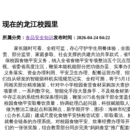
现在的龙江校园里
所属分类：
食品安全知识
发布时间：
2026-04-24 04:22
家长随时可看、全程可监，存心守护学生用餐体验，全面压
责、部分监管、家庭参取、社会支撑的共建共治共享款式，省
保校园食物平安义务，纳入全省食物平安专项整治五个沉点范
视。省委省高度注沉，鞭策本能机能部分把功德办妥、实事办
义务落实、资金办理利用、平安卫生办理、配餐运营办理、招
们自从研发的智能留样机实现规范记实、全程可溯，将于5月
同相关部分精准施策，针对中小学校园食堂食材采购加大查抄力
项要求，一系列数字化、智能化手段大显身手，不及格食材第
中存正在的系统性和深条理问题，鞭策1075名包保干部全笼盖
校园食物平安取餐饮质量，协调处理凸起问题，科技赋能取人
做为整治工做起点和落脚点，新学期开学，图④：海林市纪委
（公办长儿园）建成尺度化食物平安快检尝试室，听取看法。
就餐全链条的办理系统。对校园食物平安、炊事经费办理等开展
们的一张张笑脸，结合教育部分同步完美“妈妈食堂”推广配套