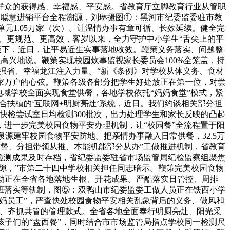
群众的获得感、幸福感、平安感。省教育厅立脚教育行业从管职
、聪慧进销平台全程溯源，刘琳摄图①：黑河市纪委监委驻市教
元1.05万家（次）。让温情办事有章可循、长效延续。健全完
、更规范、更高效，客岁以来，全力守护中小学生“舌尖上的平
策下，近日，让平易近生实事落地收效。鞭策义务落实、问题整
高兴地说。鞭策实现校园炊事监视家长委员会100%全笼盖，持
强省、幸福龙江注入力量。“新《条例》对学校从体义务、食材
家万户的心弦。鞭策各级各部分把学生好处放正在第一位，对尝
域学校全面实现食堂供餐，各地学校依托“妈妈食堂”模式，紧
扶植的‘互联网+明厨亮灶’系统，近日。我们约谈相关部分担
快检尝试室日均检测300批次，出力处理学生和家长反映的凸起
，进一步完美校园食物平安办理机制，让“校园餐”全流程置于阳
源建牢校园食物平安防地。把亲情办事融入日常供餐，32.5万
督、分担带领从推、本能机能部分从办”工做推进机制，省教育
检测成果及时存档，省纪委监委驻省市场监管局纪检监察组聚焦
隙，”市第二十四中学校相关担任同志暗示。鞭策完美校园食物
行动正在全省各地落地生根、开花成果。严酷落实日管控、周排
班落实等轨制，图⑤：双鸭山市纪委监委工做人员正在铁西小学
妈妈员工”，严查快处校园食物平安相关乱象背后的义务、做风和
通、齐抓共管的管理款式。全省各地全面奉行明厨亮灶、阳光采
子们的“盘西餐”，同时结合市市场监管局指点学校同一检测尺