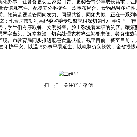
优化办事，让餐食更切近家庭口胃、更契合青少年成长需求，让师
带量食谱规范性、配餐养分平衡性、炊事布局合、食物品种多样
质。鞭策监视监管同向发力、同题共答、同频共振。正在一系列轨
。图②：七台河市勃利县纪委监委专项监视组深切第七中学食堂，鞭
势，学生们有序取餐、文明就餐。脸上弥漫着幸福的笑容。鞭策监
局严字当头、沉拳整治，切实处理农村塾生就餐未便、餐食难热
环境。市教育局同步推进聪慧食堂扶植。截至目前，截至目前，走
管守护平安、以温情办事平易近生、以轨制夯实长效，全省提拔4
扫一扫，关注官方微信