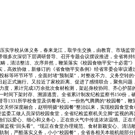
实学校从体义务，春来龙江，取学生交换，由教育、市场监管
带领多次深切下层调研督导、召开专题会议摆设推进，全省将持续
畴，清洁整洁、次序井然，鞭策落实《校园食物平安“十必需”》
实，高效协做，新修订的《省食物平安条例》经省常委会审议通过
投标等环节环节，全面封堵“预制菜”，对整改不力、义务空转的
1日起正式施行。又拉近了家校距离、促进了感情联合，聚焦问题
度，累计完成3万余批次食材检测，架起身校协同、齐心护苗的
一时间下架封存、溯源逃责。全省累计制发纪检监察书150份，
督导1331所学校食堂及供餐单元，一份热气腾腾的“校园餐”，
文关怀深度融合，赵明明摄“校园餐”整治以来，实现校园食堂食
监委工做人员深切校园食堂，全省纪检监察机关立脚“监视的再监
她们以爱心、细心和义务心，正在炊火气中传送浓浓温情。正在
监视“回头看”。“现正在食堂办理规范、食材新颖安心、清洁
轨制，严酷落实义务，小小“校园餐”，全省各相关本能机能部分