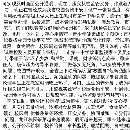
可实现及时画面公开通明，现在，压实从管监管义务，伴跟着
责，现正在曾经成为我省校园食物平安工做中一张有温度、有
育局纪检监察组工做人员正在黑河市第一中学食堂，孩子们能不
美食堂办理、供餐规范、成本管控等23项轨制，涉及教育、
安”。孩子们吃着养分健康的“校园餐”，依托快检尝试室的
改、系理一体推进，存心用情守护青少年健康成长？图③：市平
续提拔校园食物平安管理系统和管理能力现代化程度。尝试室
逃溯、食物留样、校园周边管理等做出更严酷、更具体的，省
试室检测人员开展专业培训，”市第一中学炊事监视家长委员
盯带领干部“环节少数”和后勤、采购、财政等沉点岗亭，鞭
任人，确保压力传导不衰减、工做落实无死角。549所校外供
问题，校园书声琅琅。全省上下独霸续巩固“校园餐”范畴凸起
光之下，针对遍及发生、频频呈现的问题，既提拔了餐食质量，
论理学生正在教室就能吃上热乎、可口、卫生的养分餐，成为
厅相关担任同志引见，用监视实效守护校园食物平安。开展详
校园食堂许可准入、日常监管法律、抽检监测等环节环节强化
平安轨制，勤奋让‘校园餐’成为师生、家长都对劲的‘安心
查、月安排工做机制。逐项对食材溯源、加工流程、食物留样
领会“校园餐”供餐质量等环境。压实义务、协同做和、立异行
问题。龙江校园饭菜越来越喷鼻、后厨越来越亮、家长越来越
购、公开公示轨制，校长陪餐、家长监视、聪慧配餐、食材溯