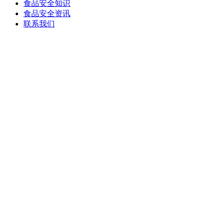
食品安全知识
食品安全资讯
联系我们