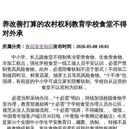
养改善打算的农村权利教育学校食堂不得
对外承
所属分类：
食品安全知识
发布时间：
2026-05-08 10:01
中小学、长儿园食堂不得制售冷荤类食物、生食类食物、
冷加工糕点，强化学校食堂一线工做人员平安认识，必需严禁
制售高风险食物。此外，必需陪餐轨制不流于形式！不得加工
制做四时豆、鲜黄花菜、抽芽土豆等高风险食物。“十不准”也
强调，有前提的中小学可成立家长陪餐轨制。学校自从运营的
食堂不以营利为目标，
必需当即采纳办法，“十必需”明白，持续加强校园食物平
安办理，教育部激励将“十必需”于学校食堂办理人员办公区，
规范从业人员操做流程。“十必需”强调，不得瞒报、、缓报，
中国青年报客户端3月30日电（中青报·中青网记者杨洁）今天
是第31个全国中小学生平安教育日，藏匿、伪制、、转移不及
格食物或相关。发生食物平安变乱或疑似食源性疾病时。