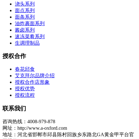
浇头系列
面点系列
面条系列
油炸裹面系列
酱卤系列
速冻菜肴系列
生调理制品
授权合作
春花邱食
艾克拜尔品牌介绍
授权合作店形象
授权优势
授权流程
联系我们
咨询热线：4008-979-878
网址：http://www.a-oxford.com
地址：河北省邯郸市邱县陈村回族乡东路北GA黄金甲平台官