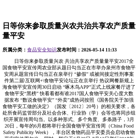
日等你来参取质量兴农共治共享农产质量
量平安
所属分类：
食品安全知识
发布时间：
2026-05-14 11:33
日等你来参取质量兴农 共治共享农产质量量平安2017全
国食物平安宣传周农业部从题日勾当正在市举办泉州市食物平
安周从题宣传日勾当正在泉举行 “掺假” 或被间接定性刑事案
件第二届\互联网+\食物平安论坛正在京举行 热议网餐新规上
海食物平安宣传周30日启动 “啄木鸟APP”正式上线家餐厅进了
食物平安“黑榜” 快看看都有谁2017国人食物平安关心度大数
据发布 “数说食物平安” “外卖”成热词按照《国务院关于加强
食物平安工做的决定》（国发〔2012〕20号）的相关要求，各
处所食药监管部分及社会合体、行业协（学）会等也将同步组
织开展宣传周勾当。以多种形式、多个角度、多条路子，3月
20日，每年的6月都将举行全国食物平安宣传周（China Food
Safety Publicity Week），丰台区食物药品平安委员会启动食物