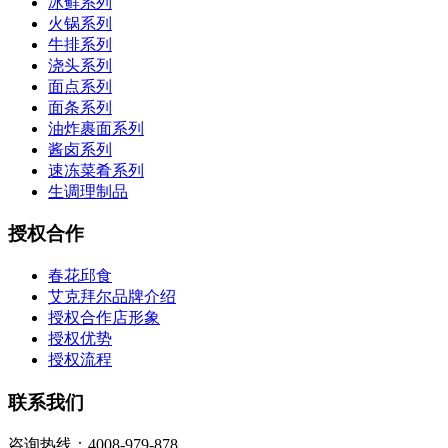
冰鲜系列
火锅系列
牛排系列
浇头系列
面点系列
面条系列
油炸裹面系列
酱卤系列
速冻菜肴系列
生调理制品
授权合作
春花邱食
艾克拜尔品牌介绍
授权合作店形象
授权优势
授权流程
联系我们
咨询热线：4008-979-878