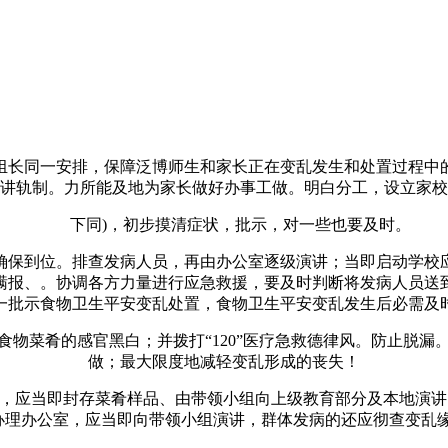
长同一安排，保障泛博师生和家长正在变乱发生和处置过程中的
讲轨制。力所能及地为家长做好办事工做。明白分工，设立家校
下同)，初步摸清症状，批示，对一些也要及时。
保到位。排查发病人员，再由办公室逐级演讲；当即启动学校应
瞒报、。协调各方力量进行应急救援，要及时判断将发病人员送
一批示食物卫生平安变乱处置，食物卫生平安变乱发生后必需及
菜肴的感官黑白；并拨打“120”医疗急救德律风。防止脱漏
做；最大限度地减轻变乱形成的丧失！
当即封存菜肴样品、由带领小组向上级教育部分及本地演讲，
生办理办公室，应当即向带领小组演讲，群体发病的还应彻查变乱