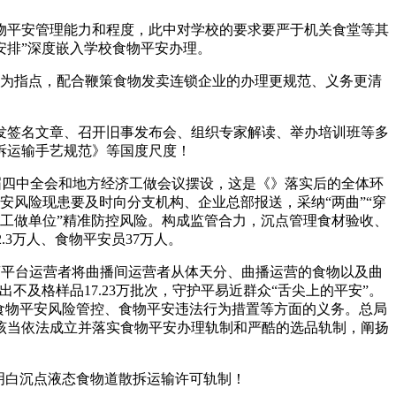
物平安管理能力和程度，此中对学校的要求要严于机关食堂等其
安排”深度嵌入学校食物平安办理。
为指点，配合鞭策食物发卖连锁企业的办理更规范、义务更清
签名文章、召开旧事发布会、组织专家解读、举办培训班等多
拆运输手艺规范》等国度尺度！
届四中全会和地方经济工做会议摆设，这是《》落实后的全体环
安风险现患要及时向分支机构、企业总部报送，采纳“两曲”“穿
小工做单位”精准防控风险。构成监管合力，沉点管理食材验收、
3万人、食物平安员37万人。
商平台运营者将曲播间运营者从体天分、曲播运营的食物以及曲
及格样品17.23万批次，守护平易近群众“舌尖上的平安”。
、食物平安风险管控、食物平安违法行为措置等方面的义务。总局
其该当依法成立并落实食物平安办理轨制和严酷的选品轨制，阐扬
明白沉点液态食物道散拆运输许可轨制！