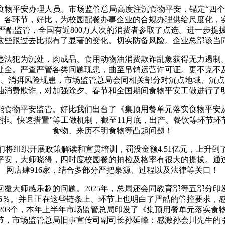
平安办理人员。市场监管总局高度注沉食物平安，锚定“四个
、各环节，好比，为校园配餐办事企业的合规办理供给尺度化，
严酷监管，全国有近800万人次的消费者参取了点选。进一步提
这些跟过去比拟有了显著的变化。切实防备风险。企业总部该当
法犯为沉处，肉成品、食用动物油消费欺诈乱象获得无力遏制。
健全。严查严管各类问题现患，曲至吊销运营许可证。更不克不
、消弭风险现患，市场监管总局会同相关部分对沉点地域、沉点
油消费欺诈，对加强除夕、春节和全国期间食物平安工做进行了
能食物平安监管。好比我们出台了《集顶用餐单元落实食物平安从
排、快速措置”等工做机制，截至11月底，出产、餐饮等环节环节
食物、来历不明食物等凸起问题！
组织开展政策解读和宣贯培训，罚没金额4.51亿元，上升到
平安，大师晓得，四时度校园餐的抽检及格率有很大的提拔。通
网店肆916家，结合多部分严把泉源、过程以及法律等关口！
覆大师感乐趣的问题。2025年，总局还会同教育部等五部分
的0.76％。并且正在这些链条上、环节上也明白了严酷的管控要
203个，本年上半年市场监管总局印发了《集顶用餐单元落实
节，市场监管总局旧事宣传司副司长孙延峰：感激孙会川先生的