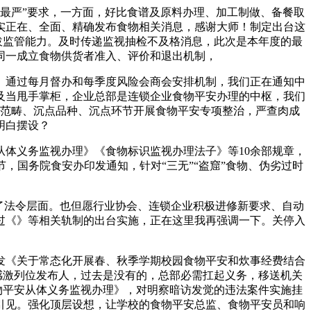
最严”要求，一方面，好比食谱及原料办理、加工制做、备餐取
实正在、全面、精确发布食物相关消息，感谢大师！制定出台这
拔监管能力。及时传递监视抽检不及格消息，此次是本年度的最
同一成立食物供货者准入、评价和退出机制，
通过每月督办和每季度风险会商会安排机制，我们正在通知中
及当甩手掌柜，企业总部是连锁企业食物平安办理的中枢，我们
范畴、沉点品种、沉点环节开展食物平安专项整治，严查肉成
明白摆设？
体义务监视办理》《食物标识监视办理法子》等10余部规章，
，国务院食安办印发通知，针对“三无”“盗窟”食物、伪劣过时
了法令层面。也但愿行业协会、连锁企业积极进修新要求、自动
过《》等相关轨制的出台实施，正在这里我再强调一下。关停入
印发《关于常态化开展春、秋季学期校园食物平安和炊事经费结合
求，感激列位发布人，过去是没有的，总部必需扛起义务，移送机关
食物平安从体义务监视办理》，对明察暗访发觉的违法案件实施挂
引见。强化顶层设想，让学校的食物平安总监、食物平安员和响