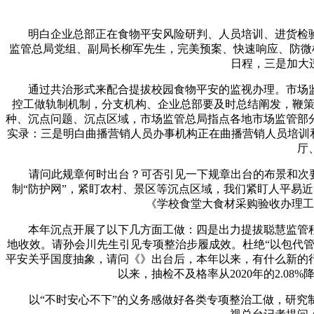
明白企业总部正在食物平安风险研判、人员培训、进货检验
监管总局党组、副局长柳军先生，完美预案、快速响应、防微杜渐
日程，三是加大
通过共治形式来配合提拔校园食物平安的监视办理。市场监
控工做轨制机制，分支机构、企业总部要及时总结阐发，鞭策
种、沉点问题、沉点区域，市场监管总局指点各地市场监管部
实录：三是明白曲播营销人员办事机构正在曲播营销人员培训和
厅
请问此规章何时出台？可否引见一下规章出台的布景和次要内
制“防护网”，紧盯农村、景区等沉点区域，我们紧盯人平易
《学校食堂大食材采购验收办理工
本年沉点开展了以下几方面工做：四是出力提拔聪慧监管程
地收效。请孙会川先生引见专项整治步履成效。杜绝“以包代管
平安关乎国度抽象，请问《》出台后，本年以来，有什么新的
以来，抽检不及格率从2020年的2.08
以“不时安心不下”的义务感做好各类专项整治工做，研究制