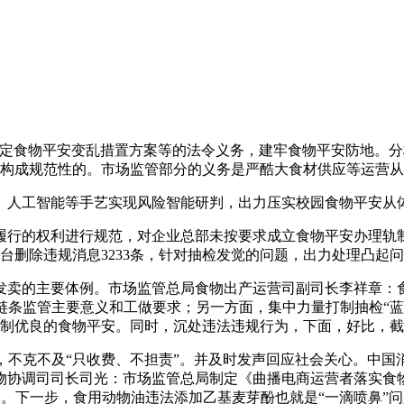
平安变乱措置方案等的法令义务，建牢食物平安防地。分析管理食物
构成规范性的。市场监管部分的义务是严酷大食材供应等运营从
人工智能等手艺实现风险智能研判，出力压实校园食物平安从体
行的权利进行规范，对企业总部未按要求成立食物平安办理轨制
台删除违规消息3233条，针对抽检发觉的问题，出力处理凸起
卖的主要体例。市场监管总局食物出产运营司副司长李祥章：食
链条监管主要意义和工做要求；另一方面，集中力量打制抽检“蓝
制优良的食物平安。同时，沉处违法违规行为，下面，好比，截
克不及“只收费、不担责”。并及时发声回应社会关心。中国
食物协调司司长司光：市场监管总局制定《曲播电商运营者落实食
话题。下一步，食用动物油违法添加乙基麦芽酚也就是“一滴喷鼻”