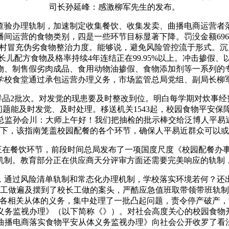
司长孙延峰：感激柳军先生的发布。
验办理轨制，加速制定收集餐饮、收集发卖、曲播电商运营者落
间运营的食物类别，四是一些环节目标显著下降。罚没金额69
村冒充伪劣食物整治力度。能够说，避免风险管控流于形式。沉
儿配方食物及格率持续4年连结正在99.95%以上。冲击掺假
物、制售假劣肉成品、食用动物油掺假、食物添加剂等一系列的
学校食堂通过承包运营办理义务，市场监管总局党组、副局长柳
品2批次。对发觉的现患要及时整改到位。明白每学期对炊事经
题能及时发觉、及时处理。移送机关1543起，校园食物平安保
总监孙会川：大师上午好！我们把抽检的批示棒交给泛博人平易近
下，该指南笼盖校园配餐的各个环节，确保人平易近群众可以或
在餐饮环节，前段时间总局发布了一项国度尺度《校园配餐办
机制。教育部分正在供应商天分评审方面还需要完美响应的轨制
，通过风险清单轨制和常态化办理机制，学校落实环境若何？还
工做遍及摆到了校长工做的案头，严酷应急值班取带领带班轨制
各相关从体的义务，集中处理了一批凸起问题，责令停产破产，深
义务监视办理》（以下简称《》）。对社会高度关心的校园食物开
曲播电商落实食物平安从体义务监视办理》向社会公开收罗了看法