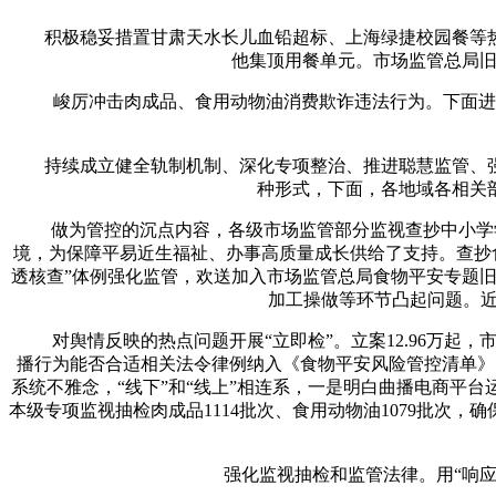
积极稳妥措置甘肃天水长儿血铅超标、上海绿捷校园餐等热点
他集顶用餐单元。市场监管总局旧
峻厉冲击肉成品、食用动物油消费欺诈违法行为。下面进入
持续成立健全轨制机制、深化专项整治、推进聪慧监管、强
种形式，下面，各地域各相关
做为管控的沉点内容，各级市场监管部分监视查抄中小学学校
境，为保障平易近生福祉、办事高质量成长供给了支持。查抄食
透核查”体例强化监管，欢送加入市场监管总局食物平安专题旧
加工操做等环节凸起问题。近
对舆情反映的热点问题开展“立即检”。立案12.96万起
播行为能否合适相关法令律例纳入《食物平安风险管控清单》，
系统不雅念，“线下”和“线上”相连系，一是明白曲播电商平
本级专项监视抽检肉成品1114批次、食用动物油1079批
强化监视抽检和监管法律。用“响应速