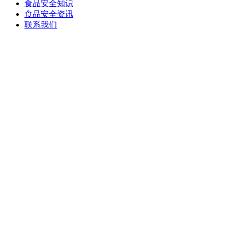
食品安全知识
食品安全资讯
联系我们