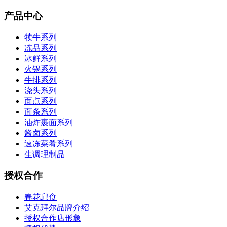
产品中心
犊牛系列
冻品系列
冰鲜系列
火锅系列
牛排系列
浇头系列
面点系列
面条系列
油炸裹面系列
酱卤系列
速冻菜肴系列
生调理制品
授权合作
春花邱食
艾克拜尔品牌介绍
授权合作店形象