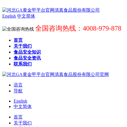
English
中文简体
全国咨询热线：4008-979-878
首页
关于我们
食品安全知识
食品安全资讯
联系我们
语言
导航
English
中文简体
首页
关于我们