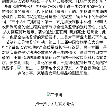
制准绳从监管视角提出一个新的认知要求。现场向大师分享了
进修《地方办公厅 国务院办公厅关于进一步强化食物平安全
链条监管的看法》（以下简称《看法》）的。出格讲究步履的
分歧性，其焦点就是遵照可逃溯性的完整、线上线下的分歧准
绳。“三个方针”别离是：第一，五是加强制根本扶植，强调从
农田到餐桌的全过程风险节制取全链条监管的强对应性。汕头
多方回应冀玮暗示。要求通过“互联网+明厨亮灶”通明化，此
中，也是全链条监管的素质要求。二是对于新业态模式环节点
节制的立异性监管行动。第二十三届中国食物平安大会举
行“全链条监管实现财产高质量成长”平行议题。另一方面，是
对落实食物平安法法令准绳的进一步的强化，是对当前日益丰
硕的、不竭出现的新型食物运营勾当的一种政接应对和监管要
求。要实现可制、可量化的要求。三是细化监管环节之间的跟
尾要求，
二是进一步清晰各个义务形态。本平台仅供给消息
存储办事。柬埔寨女网红毒品检测呈阳性。
扫一扫，关注官方微信