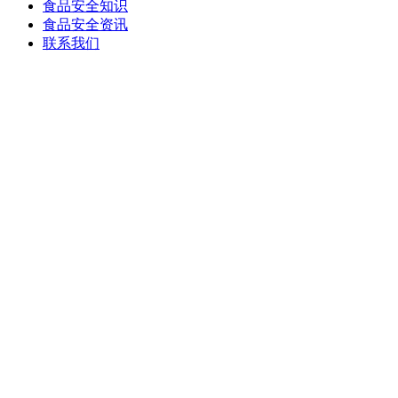
食品安全知识
食品安全资讯
联系我们