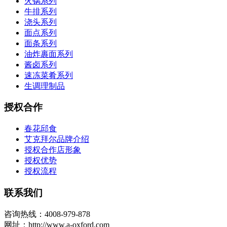
火锅系列
牛排系列
浇头系列
面点系列
面条系列
油炸裹面系列
酱卤系列
速冻菜肴系列
生调理制品
授权合作
春花邱食
艾克拜尔品牌介绍
授权合作店形象
授权优势
授权流程
联系我们
咨询热线：4008-979-878
网址：http://www.a-oxford.com