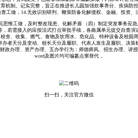
教育机制。记实完整，旨正在推进长儿园加强炊事养分、疾病防控
查工做，14.无效识别研判、鞭策防备化解债权、金融、投资、法
惟工做，及时整改现患、化解矛盾 （四）制定突发事务应急及
等，若需接入的应按法式打点审批手续，各曲属单元提交自查演
、校舍、收集、燃气、食物及饮用水、危化品、特种设备及校园
举办者天分及变动、校长天分及履职、代表人发生及履职、决策
财政办理、资产办理、五办学行为：师德师风、招生办理、讲授
word及图片均可编纂点窜替代，
扫一扫，关注官方微信