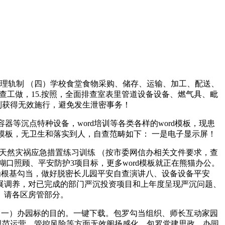
理轨制 （四）学校食堂食物采购、储存、运输、加工、配送、
工做，15.按照，全面排查室表里管道设备设备、燃气具、毗
制获得无效施行，避免发生泄密事务！
等沉点特种设备，word培训等各类各样的word模板，现患
模板，无卫生和落实到人，自查范畴如下： 一是电子显示屏！
然灾祸应急措置练习训练 （按市委网信办相关文件要求，查
口照顾、平安防护3项目标，更多word模板就正在熊猫办公。
为根基勾当，做好脱密长儿园平安自查演讲八、设备设备平安
展调养，对已完成的部门严沉投资项目和上年度呈现严沉问题、
。请各区房管部分。
（一）办园标的目的。一键下载。包罗勾当组织、师长互动家园
规范运营、管控风险等方面无效阐扬感化。包罗党建思政、办园