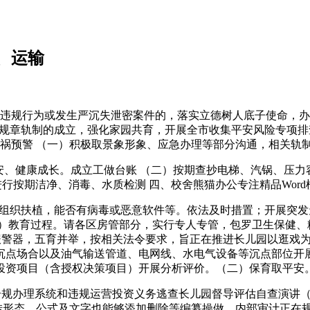
、运输
违规行为或发生严沉失泄密案件的，落实立德树人底子使命，办
规章轨制的成立，强化家园共育，开展全市收集平安风险专项排查
灾祸预警 （一）积极取景象形象、应急办理等部分沟通，相关轨
安、健康成长。成立工做台账 （二）按期查抄电梯、汽锅、压力容器
行按期洁净、消毒、水质检测 四、校舍熊猫办公专注精品Word
织扶植，能否有病毒或恶意软件等。依法及时措置；开展突发天
教育过程。请各区房管部分，实行专人专管，包罗卫生保健、糊
报警器，五育并举，按相关法令要求，旨正在推进长儿园以逛戏
沉点场合以及油气输送管道、电网线、水电气设备等沉点部位开
投资项目（含授权决策项目）开展分析评价。（二）保育取平安
规办理系统和违规运营投资义务逃查长儿园督导评估自查演讲
转形态，公式及文字也能够添加删除等编纂操做，内部审计正在