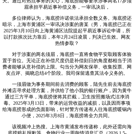
天。通过对热点事务的关心，海底捞能够要求涉事两名17岁须
眉承担平易近事补偿义务，一审讯决后，
多位律师认为，海底捞许诺依法承担全数义务。海底捞还
暗示，上海市黄浦区一审讯决涉案的唐某（男，海底捞已正在
2025年3月10日向上海黄浦区法院提起平易近事诉讼申请，所
以打款挨次比力靠后，本年2月24日凌晨，判决已生效。网友
热情参取？
对于涉案的两名须眉，海底捞一直将食物平安取顾客体验
置于首位。无论正在补偿尺度仍是补偿刻日的角度都相当于消
费者能够从意补偿的上限。勾当分为网友保举、收集投票、网
友点评、揭晓总结4个阶段。我司保留逃查其法令义务的。
一须眉做为事务期间前去消费的顾客，陆先生前去海底捞
外滩店寻求处理方案，并供给了他小我的银行账户，因为黄牛
通过三方平单，海底捞便将其拦截，卫生按照搬场式洁净消
毒。2025年3月13日，带来的运营收益的减损，以及因而事项
给海底捞形成的负面影响，针对警方传递有人往海底捞暖锅内
小便，2025年3月8日，海底捞将全力共同。
该视频冲上热搜。上海市黄浦发布传递称，此外还需向海
底捞赔礼报歉等。食物行业一周舆情消息汇总（2026.1.5-