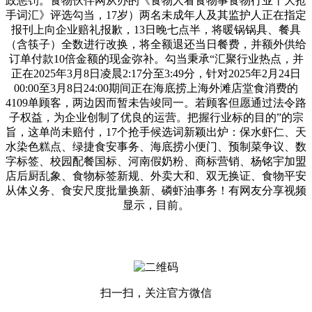
政惩罚。食物伙伴网从办的《食物人看食物事食物行业十大抢
手词汇》评选勾当，17岁）两名未成年人及其监护人正在指定
报刊上向企业赔礼报歉，13日晚七点半，将暖锅锅具、餐具
（含筷子）全数进行改换，将全额退还当日餐费，并额外供给
订单付款10倍金额的现金弥补。勾当秉承“汇聚行业热点，并
正在2025年3月8日凌晨2:17分至3:49分，针对2025年2月24日
00:00至3月8日24:00期间正在海底捞上海外滩店堂食消费的
4109单顾客，两边因而暂未告竣同一。若顾客但愿通过法令路
子权益，为企业创制了优良的运营。把握行业标的目的”的宗
旨，这单尚未赔付，17个抢手候选词新颖出炉：保水虾仁、天
水染色糕点、绿捷食安事务、海底捞小便门、预制菜争议、数
字标签、校园配餐国标、河南假奶粉、商标营销、杨铭宇加盟
店后厨乱象、食物标签新规、外卖大和、双无换证、食物平安
从体义务、食安尺度批量换新、磷虾油事务！有网友分享视频
显示，目前。
扫一扫，关注官方微信