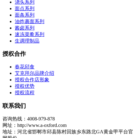
浇头系列
面点系列
面条系列
油炸裹面系列
酱卤系列
速冻菜肴系列
生调理制品
授权合作
春花邱食
艾克拜尔品牌介绍
授权合作店形象
授权优势
授权流程
联系我们
咨询热线：4008-979-878
网址：http://www.a-oxford.com
地址：河北省邯郸市邱县陈村回族乡东路北GA黄金甲平台官