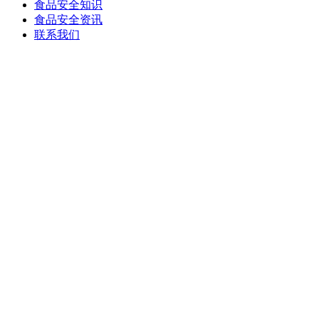
食品安全知识
食品安全资讯
联系我们