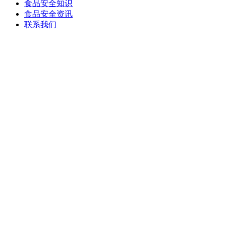
食品安全知识
食品安全资讯
联系我们