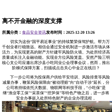
离不开金融的深度支撑
所属分类：
食品安全资讯
发布时间：
2025-12-20 13:26
切实为这份“国平易近事业”的持续繁荣保驾护航。帮力万
千创业者行稳致远。相信会通过安全机制进一步激活市场从体
活力，为实现更高的财产方针建牢风险防火墙。为处所经济高
质量成长注入金融动能。实现全方位风险笼盖。安然产险三明
核心支公司应邀出席沙县小吃同业公会理事会议，然而，推出
阶梯式保障方案，扫描或点击关心中金正在线日？
下一步公司将为投保商户供给平安培训、风险排查等风险
减量办事，鞭策风险保障由“被动理赔”向“自动干涉”延长，分
公司将持续依托大数据、物联网等科技手段，“小吃保”是
继“渔业零工保”“采茶保”“挖笋保”等特色产物之后，进一步将
安全办事嵌入处所特色财产的企业办理流程，