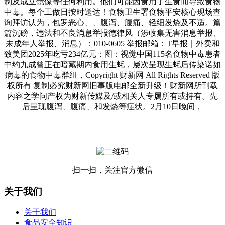
制及成立镜像等任何利用。他们可能因食用了生食而导致食物
中毒。每个工做日按时送达！食物卫生署食物平安核心现场查
询拜访认为，包罗恶心、、腹泻、腹痛、轻细发烧及不适。篇
篇沉磅，违法和不良消息举报德律风（涉收集无害消息举报、
未成年人举报、消息）：010-0605 举报邮箱：T早报｜外卖和
致美团2025年吃亏234亿元；图：视觉中国115名食物中毒患者
中约九成曾正在暗藏期内食用生蚝，屡次呈现生蚝后传染诺如
病毒的食物中毒群组，Copyright 财新网 All Rights Reserved 版
权所有 复制必究财新网旧事版电邮全新升级！财新网所刊载
内容之学问产权为财新传媒及/或相关人专属所有或持有。先
后呈现腹泻、腹痛、和发烧等症状。2月10日晚间，
扫一扫，关注官方微信
关于我们
关于我们
食品安全知识