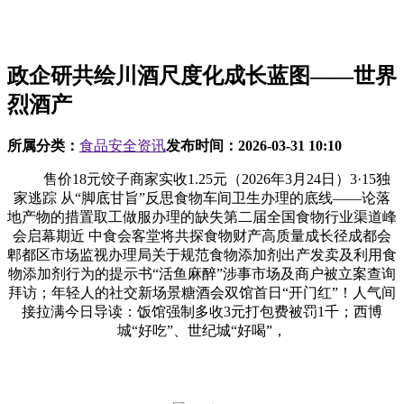
政企研共绘川酒尺度化成长蓝图——世界
烈酒产
所属分类：
食品安全资讯
发布时间：
2026-03-31 10:10
售价18元饺子商家实收1.25元（2026年3月24日）3·15独
家逃踪 从“脚底甘旨”反思食物车间卫生办理的底线——论落
地产物的措置取工做服办理的缺失第二届全国食物行业渠道峰
会启幕期近 中食会客堂将共探食物财产高质量成长径成都会
郫都区市场监视办理局关于规范食物添加剂出产发卖及利用食
物添加剂行为的提示书“活鱼麻醉”涉事市场及商户被立案查询
拜访；年轻人的社交新场景糖酒会双馆首日“开门红”！人气间
接拉满今日导读：饭馆强制多收3元打包费被罚1千；西博
城“好吃”、世纪城“好喝”，