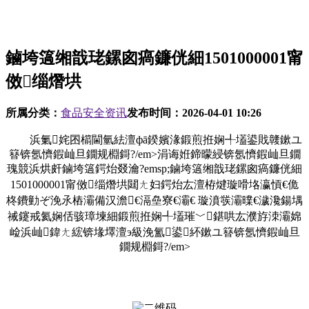
鏀垮簻缃戠珯鏍囪瘑鐮侊細1501000001甯
傚缁熸垬
所属分类：
食品安全资讯
发布时间：
2026-04-01 10:26
浜氭姹囨櫤閫氫紶澶фā鍨嬪湪鍛煎拰娴╃壒鍙戝竷鏉ユ
簮锛氬懠鍜屾旦鐗规棩鎶?/em>涓诲姙鍗曚綅锛氬懠鍜屾旦鐗
瑰競浜烘皯鏀垮簻鍔炲叕瀹?emsp;鏀垮簻缃戠珯鏍囪瘑鐮侊細
1501000001甯傚缁熸垬閮ㄤ妇鍔炲厷澶栫煡璇嗗垎瀛愩€佹
柊鐨勭ぞ浼氶樁灞備汉澹€滆皨寮€灞€ 璇濆彂灞曗€濊瀺鍚堣
祴鑳戒氦娴佸骇璋堜細鍛煎拰娴╃壒璀﹀鍖哄厷濮斿洓灞婂
崄浜屾鍏ㄤ綋锛堟墿澶э級浼氳鍙紑鏉ユ簮锛氬懠鍜屾旦
鐗规棩鎶?/em>