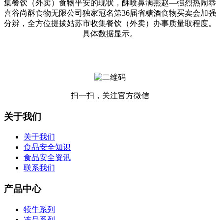
集餐饮（外卖）食物平安的现状，酥喷鼻满燕赵—强烈热闹恭
喜谷尚酥食物无限公司独家冠名第36届省糖酒食物买卖会加强
分辨，全方位提拔姑苏市收集餐饮（外卖）办事质量取程度。
具体数据显示。
扫一扫，关注官方微信
关于我们
关于我们
食品安全知识
食品安全资讯
联系我们
产品中心
犊牛系列
冻品系列