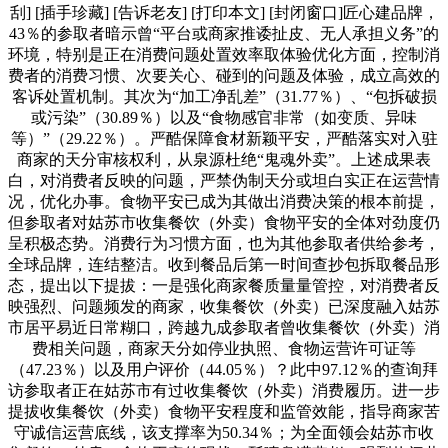
刮] [插手珍藏] [告诉老友] [打印本文] [封闭窗口]匠心建品牌，
43％的参取者暗示曾“平台或商家推诿扯皮、无人承担义务”的
环境，特别是正在消费问题处置效率取体验优化方面，控制消
费者的消费习惯、次要关心、碰到的问题及体验，成立高效的
客诉处置机制。其次为“加工净乱差”（31.77％）、“包拆破损
或污染”（30.89％）以及“食物感官非常（如变质、异味
等）”（29.22％）。严酷保障食材新颖平安，严酷落实对入驻
商家的天分审核权利，从泉源杜绝“鬼魂外卖”。上述成果表
白，对消费者反映的问题，严禁伪制天分或坦白实正在运营情
况，优化办事。食物平安已成为其做出消费决策的根本前提，
但参取者对姑苏市收集餐饮（外卖）食物平安的全体对劲度仍
呈积极态势。消费行为习惯方面，也为其他参取者供给参考，
全球品牌，连结整洁。收到餐品后第一时间查抄包拆取餐品形
态，提出以下提拔：一是强化商家餐质量量管控，对消费者反
映强烈、问题频发的商家，收集餐饮（外卖）已深度融入姑苏
市居平易近日常糊口，跨越九成参取者曾收集餐饮（外卖）消
费相关问题，商家天分如停业执照、食物运营许可证等
（47.23％）以及用户评价（44.05％）？此中97.12％的查询拜
访参取者正在姑苏市有过收集餐饮（外卖）消费履历。进一步
提拔收集餐饮（外卖）食物平安程度和监管效能，指导商家苦
守诚信运营底线，该支撑率为50.34％；为全面领会姑苏市收