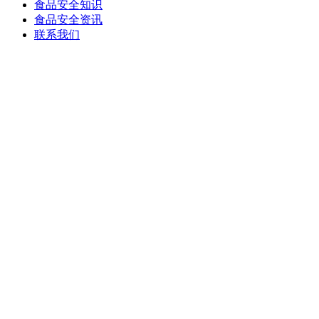
食品安全知识
食品安全资讯
联系我们