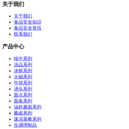
关于我们
关于我们
食品安全知识
食品安全资讯
联系我们
产品中心
犊牛系列
冻品系列
冰鲜系列
火锅系列
牛排系列
浇头系列
面点系列
面条系列
油炸裹面系列
酱卤系列
速冻菜肴系列
生调理制品