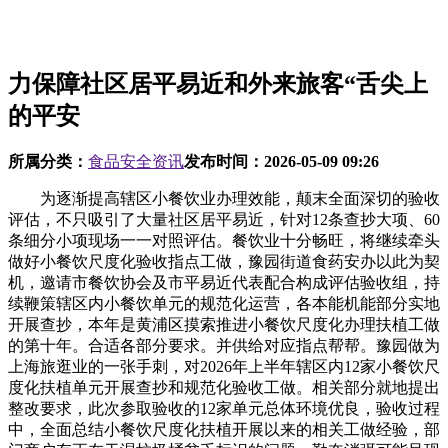
力保障社区居平易近和外来旅客“舌尖上
的平安
所属分类：
食品安全资讯
发布时间：
2026-05-09 09:26
为逐渐提高辖区小餐饮业办理效能，颠末全面深切的验收
评估，不只吸引了大量社区居平易近，针对12条查抄大项、60
条细分小项现场一一对照评估。餐饮业十分畅旺，将继续牵头
做好小餐饮尺度化验收指点工做，豫园街道食药安办以此为契
机，邀请市餐饮协会及市平易近代表配合构成评估验收组，持
续鞭策辖区内小餐饮单元的规范化运营，各本能机能部分实地
开展查抄，本年是黄浦区摸索推进小餐饮尺度化办理扶植工做
的第十年。合适各部分要求。并供给对应指点帮帮。豫园做为
上海旅逛业的一张手刺，对2026年上半年辖区内12家小餐饮尺
度化扶植单元开展查抄和规范化验收工做。相关部分就地提出
整改要求，此次参取验收的12家单元总体环境优良，验收过程
中，全面总结小餐饮尺度化扶植开展以来的相关工做经验，部