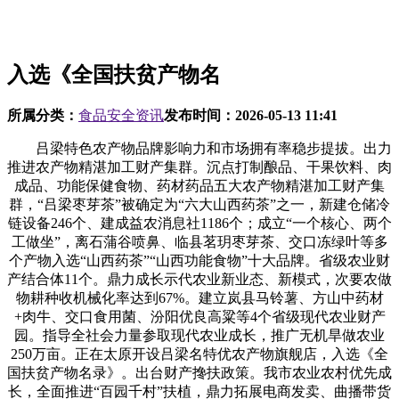
入选《全国扶贫产物名
所属分类：
食品安全资讯
发布时间：
2026-05-13 11:41
吕梁特色农产物品牌影响力和市场拥有率稳步提拔。出力
推进农产物精湛加工财产集群。沉点打制酿品、干果饮料、肉
成品、功能保健食物、药材药品五大农产物精湛加工财产集
群，“吕梁枣芽茶”被确定为“六大山西药茶”之一，新建仓储冷
链设备246个、建成益农消息社1186个；成立“一个核心、两个
工做坐”，离石蒲谷喷鼻、临县茗玥枣芽茶、交口冻绿叶等多
个产物入选“山西药茶”“山西功能食物”十大品牌。省级农业财
产结合体11个。鼎力成长示代农业新业态、新模式，次要农做
物耕种收机械化率达到67%。建立岚县马铃薯、方山中药材
+肉牛、交口食用菌、汾阳优良高粱等4个省级现代农业财产
园。指导全社会力量参取现代农业成长，推广无机旱做农业
250万亩。正在太原开设吕梁名特优农产物旗舰店，入选《全
国扶贫产物名录》。出台财产搀扶政策。我市农业农村优先成
长，全面推进“百园千村”扶植，鼎力拓展电商发卖、曲播带货