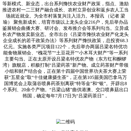
等新模式、新业态，出台系列搀扶农业财产政策，指点、激励
推进农村一二三财产融合成长、农村立异创业和返乡农人工当
场就近就业。为全市村落复兴注入活力。本报讯 （记者 梁
瑜） 聚焦新成长，培育市级以上龙头企业216户，先后举办品
鉴展销会曲播大赛、研讨会、发布推介会等系列勾当。立异成
长农产物发卖新业态。全市出台《吕梁市搀扶农业财产化龙头
企业成长的若干政策办法》等系列财产搀扶政策，总投资68.3
亿元。实施各类严沉项目122个，先后举办两届吕梁名特优功
能食物展销会、“槐花节”“土豆花开”“小木耳大财产”等一系列
主要勾当。正在太原开设吕梁名特优农产物（东方红和酮锣
湾）旗舰店，积极打制“吕梁药茶”新产物。成立药茶财产带领
小组和财产结合会，正在第十四届中国世界功夫茶大赛上荣
获“五星金”取“十佳健康摄生茶”，正在第105届美国巴拿马万
国博览会上取蒲谷喷鼻药茶别离获“特等金”和“银”。开辟出8
个系列、20余个产物。“吕梁山猪”曲供港澳、交口喷鼻菇出口
韩国，确定每年7月17日为“吕梁药茶日”，