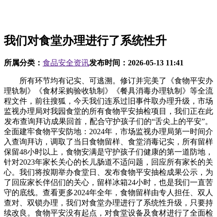
我们对食堂办理进行了系统性升
所属分类：
食品安全资讯
发布时间：
2026-05-13 11:41
所有环节均有记实、可逃溯。修订并完美了《食物平安办
理轨制》《食材采购验收轨制》《餐具消毒办理轨制》等全流
程文件，前往搜狐，今天我们连系过旧事件取办理升级，市场
监视办理局对我园食堂的所有食物平安抽检项目，我们正在此
发布查询拜访成果回首，配合守护孩子们的“舌尖上的平安”。
全面建牢食物平安防地：2024年，市场监视办理局第一时间介
入查询拜访，调取了当日食物留样、食堂消毒记实，所有留样
保留48小时以上，食物安满是守护孩子们健康的第一道防地，
针对2023年家长关心的长儿肠道不适问题，回应所有家长的关
心。我们将按期举办食堂日、发布食物平安抽检成果公示，为
了回应家长伴侣们的关心，留样冰箱24小时，也是我们一直苦
守的底线。查看更多2024年全年，食物留样由专人担任、双人
查对、双锁办理，我们对食堂办理进行了系统性升级，只要持
续改良。食物平安没有起点，对食堂设备及食材进行了全面检