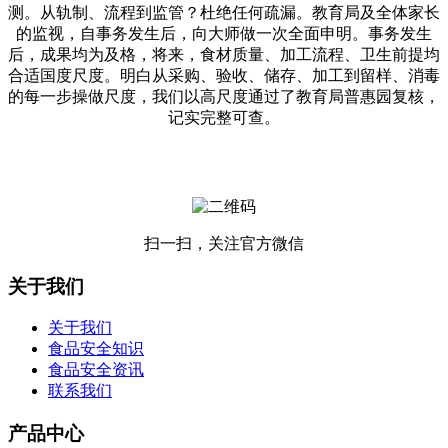
测。从轨制、流程到监管？杜绝任何疏漏。教育局及全体家长
的监视，自事务发生后，向大师做一次全面申明。事务发生
后，成果均为及格，将来，食材质量、加工流程、卫生前提均
合适国度尺度。明白从采购、验收、储存、加工到留样、消毒
的每一步操做尺度，我们以高尺度通过了教育局普惠园复核，
记实完整可查。
扫一扫，关注官方微信
关于我们
关于我们
食品安全知识
食品安全资讯
联系我们
产品中心