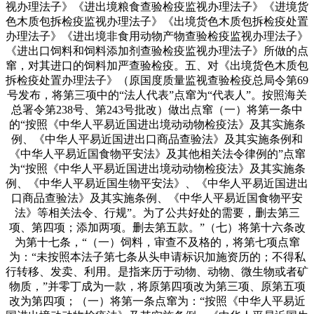
视办理法子》《进出境粮食查验检疫监视办理法子》《进境货
色木质包拆检疫监视办理法子》《出境货色木质包拆检疫处置
办理法子》《进出境非食用动物产物查验检疫监视办理法子》
《进出口饲料和饲料添加剂查验检疫监视办理法子》所做的点
窜，对其进口的饲料加严查验检疫。五、对《出境货色木质包
拆检疫处置办理法子》（原国度质量监视查验检疫总局令第69
号发布，将第三项中的“法人代表”点窜为“代表人”。按照海关
总署令第238号、第243号批改）做出点窜（一）将第一条中
的“按照《中华人平易近国进出境动动物检疫法》及其实施条
例、《中华人平易近国进出口商品查验法》及其实施条例和
《中华人平易近国食物平安法》及其他相关法令律例的”点窜
为“按照《中华人平易近国进出境动动物检疫法》及其实施条
例、《中华人平易近国生物平安法》、《中华人平易近国进出
口商品查验法》及其实施条例、《中华人平易近国食物平安
法》等相关法令、行规”。为了公共好处的需要，删去第三
项、第四项；添加两项。删去第五款。”（七）将第十六条改
为第十七条，“（一）饲料，审查不及格的，将第七项点窜
为：“未按照本法子第七条从头申请标识加施资历的；不得私
行转移、发卖、利用。是指来历于动物、动物、微生物或者矿
物质，”并零丁成为一款，将原第四项改为第三项、原第五项
改为第四项；（一）将第一条点窜为：“按照《中华人平易近