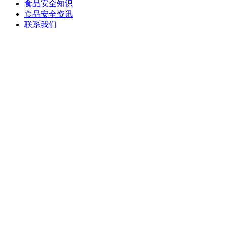
食品安全知识
食品安全资讯
联系我们