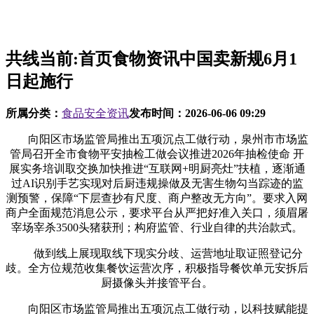
共线当前:首页食物资讯中国卖新规6月1
日起施行
所属分类：
食品安全资讯
发布时间：
2026-06-06 09:29
向阳区市场监管局推出五项沉点工做行动，泉州市市场监
管局召开全市食物平安抽检工做会议推进2026年抽检使命 开
展实务培训取交换加快推进“互联网+明厨亮灶”扶植，逐渐通
过AI识别手艺实现对后厨违规操做及无害生物勾当踪迹的监
测预警，保障“下层查抄有尺度、商户整改无方向”。要求入网
商户全面规范消息公示，要求平台从严把好准入关口，须眉屠
宰场宰杀3500头猪获刑；构府监管、行业自律的共治款式。
做到线上展现取线下现实分歧、运营地址取证照登记分
歧。全方位规范收集餐饮运营次序，积极指导餐饮单元安拆后
厨摄像头并接管平台。
向阳区市场监管局推出五项沉点工做行动，以科技赋能提