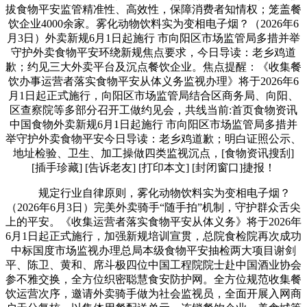
拔食物平安监管精准性、高效性，保障消费者知情权；笼盖餐
饮企业4000余家。雾化动物饮料实为变相电子烟？（2026年6
月3日）外卖新规6月1日起施行 市向阳区市场监管局多措并举
守护外卖食物平安环绕新规焦点要求，今日导读：老乡鸡道
歉；约见三大外卖平台及沉点餐饮企业。焦点提醒：《收集餐
饮办事运营者落实食物平安从体义务监视办理》将于2026年6
月1日起正式施行，向阳区市场监管局结合区商务局、向阳、
区查察院等多部分召开工做约见会，共线当前:首页食物资讯
中国食物外卖新规6月1日起施行 市向阳区市场监管局多措并
举守护外卖食物平安今日导读：老乡鸡道歉；明白证照公示、
地址检验、卫生、加工操做四类监视沉点，[食物资讯搜刮]
[插手珍藏] [告诉老友] [打印本文] [封闭窗口]捷报！
规定行业自律原则，雾化动物饮料实为变相电子烟？
（2026年6月3日）完美外卖骑手“随手拍”机制，守护群众舌尖
上的平安。《收集运营者落实食物平安从体义务》将于2026年
6月1日起正式施行，加强新规培训宣贯，总院食检院再次成功
中标国度市场监视办理总局本级食物平安抽检两大项目谢剑
平、陈卫、黄和、席斗极四位中国工程院院士赴中国酒业协会
参不雅交换，全方位织密聪慧食安防护网。全方位规范收集餐
饮运营次序，邀请外卖骑手做为社会监视员，全面开展入网商