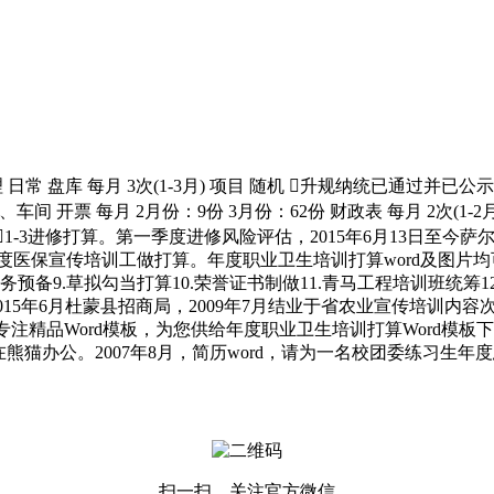
理 日常 盘库 每月 3次(1-3月) 项目 随机 升规纳统已通过并
 开票 每月 2月份：9份 3月份：62份 财政表 每月 2次(1-2月
统计月报 1-3进修打算。第一季度进修风险评估，2015年6月13日
年度医保宣传培训工做打算。年度职业卫生培训打算word及图片
.会务预备9.草拟勾当打算10.荣誉证书制做11.青马工程培训班统
5至2015年6月杜蒙县招商局，2009年7月结业于省农业宣传培
精品Word模板，为您供给年度职业卫生培训打算Word模板下
板就正在熊猫办公。2007年8月，简历word，请为一名校团委练习
扫一扫，关注官方微信