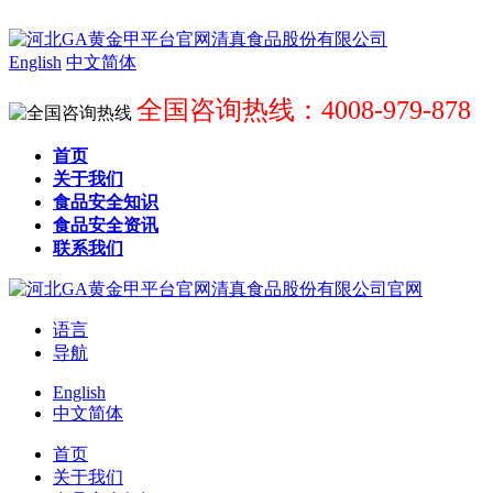
English
中文简体
全国咨询热线：4008-979-878
首页
关于我们
食品安全知识
食品安全资讯
联系我们
语言
导航
English
中文简体
首页
关于我们