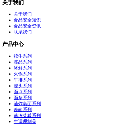
关于我们
关于我们
食品安全知识
食品安全资讯
联系我们
产品中心
犊牛系列
冻品系列
冰鲜系列
火锅系列
牛排系列
浇头系列
面点系列
面条系列
油炸裹面系列
酱卤系列
速冻菜肴系列
生调理制品