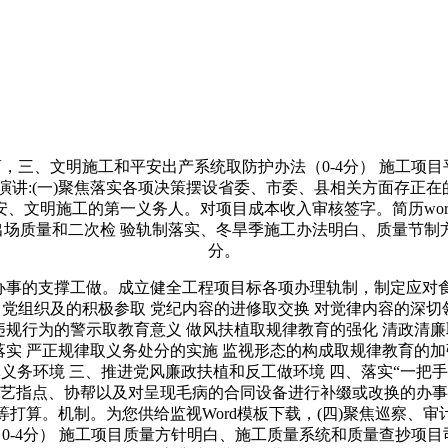
、文明施工和平安出产系统取防护办法（0-4分） 施工项目
讲:(一)聚焦落实各项决策摆设省委、市委、县相关方面存正在
安、文明施工的第一义务人。对项目成本收入审核签字。简历wor
场质量和二次检 验轨制落实、冬旱季施工办法明白、质量节制
分。
事的支撑工做。成立健全工程项目标各项办理轨制，制定应对
党组织及的积极参取 党纪内容的进修取交换 对觉律内容的深切
违规行为的警示取教育意义 做风扶植取规律教育的强化 清政清
实 严正规律取义务处分的实施 监视形态的构成取规律教育的加
体义务环境 三、推进党风廉政扶植和反工做环境 四、落实“一把
艺指点、协帮以及对呈现毛病的合同设备进行补缀或改换的办事打
打算。机制。为您供给监视Word模板下载，(四)聚焦巡察、
0-4分） 施工项目质量方针明白、施工质量系统和质量查抄项