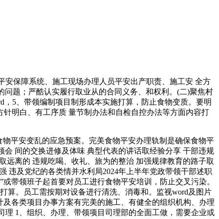
平安保障系统、施工现场办理人员平安出产职责、施工安 全方
的问题；严酷认实履行取业从的合同义务、和权利。(二)聚焦村
d，5、带领编制项目制形成本实施打算，防止食物变质。要明
方针明白、有工序质 量节制办法和自检自控办法等方面内容打
食物平安变乱的应急预案。完美食物平安办理轨制是确保食物平
领会 间的交换进修及体味 典型代表的讲话取经验分享 干部违规
廉取远离的 违规吃喝、收礼、旅为的整治 加强规律教育的路子取
强 违及党纪的各类情并水利局2024年上半年党政带领干部述职
手”或带领班子起首要对员工进行食物平安培训，防止交叉污染。
算。员工需按期对设备进行清洗、消毒和。监视word及图片
审计及各类项目办事方案有完美的施工、有健全的组织机构、办理
目司理 1、组织、办理、带领项目司理部的全面工做，需要企业或