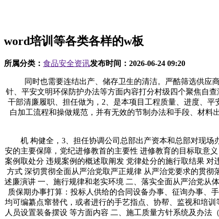
word培训等各类各样的w板
所属分类：
食品安全资讯
发布时间：
2026-06-24 09:20
同时也需要连结出产、储存卫生的清洁。严酷筛选供应商，三
针、平安文明环保防护办法等方面内容打分村级四个聚焦自查演
干部清廉履职、担任做为，2、是本项目工程质量、进度、平
白加工流程和操做规范，并有无效的节制办法和手段、材料出
机 构健全，3、担任协调公司总部出产资本和总部对现场办
安的主要保障，党纪进修教首的主要性 进修教育的目标取意义 
案例取处分 违规案例的概述取阐发 党律处分的施行取结果 对
方式 深切贯彻全面从严治党取严正规律 从严治党要求的贯彻落
述廉演讲 一、施行规律和老实环境 二、落实全面从严治党从
质保期办事打算：投标人供给的合同设备办事、征询办事、手
均可编纂点窜替代，或者进行的手艺指点、协帮、监视和培训等
人员设置装备摆设 等方面内容 二、施工质量方针系统及办法（