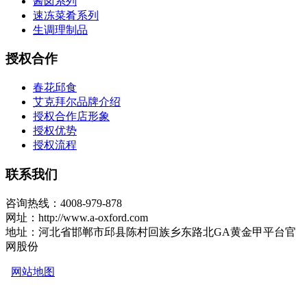
酱卤系列
速冻菜肴系列
生调理制品
授权合作
春花邱食
艾克拜尔品牌介绍
授权合作店形象
授权优势
授权流程
联系我们
咨询热线：4008-979-878
网址：http://www.a-oxford.com
地址：河北省邯郸市邱县陈村回族乡东路北GA黄金甲平台官
网股份
网站地图